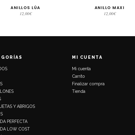
ANILLOS LÚA
ANILLO MAXI
LECCIONAR OPCIONES
SELECCIONAR OPCIONE
12,00
€
12,00
€
EGORÍAS
MI CUENTA
DOS
Mi cuenta
Carrito
S
Finalizar compra
ALONES
Tienda
S
ETAS Y ABRIGOS
S
ADA PERFECTA
ADA LOW COST