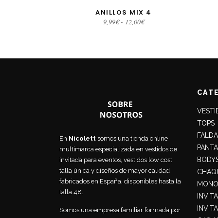
ANILLOS MIX 4
SELECCIONAR OPCIONES
SE
Rango
9,99
€
-
12,00
€
de
precios:
desde
9,99€
hasta
12,00€
CAT
VESTI
TOPS
FALDA
En
Nicolett
somos una tienda online
PANT
multimarca especializada en vestidos de
BODY
invitada para eventos, vestidos low cost
talla única y diseños de mayor calidad
CHAQU
fabricados en España, disponibles hasta la
MONO
talla 48.
INVIT
INVIT
Somos una empresa familiar formada por