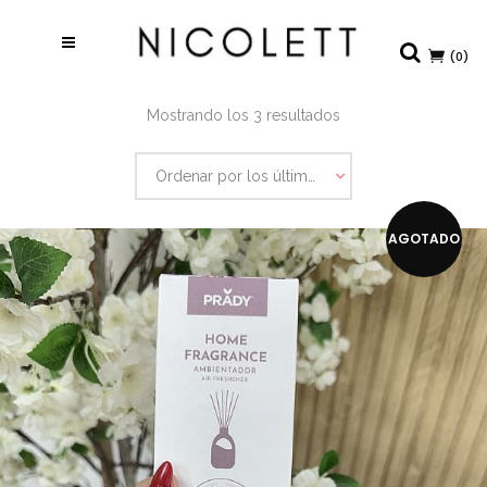
(0)
Ordenado
Mostrando los 3 resultados
por
Ordenar por los últimos
los
últimos
AGOTADO