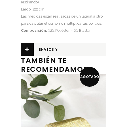
(estirando)
Largo: 122 cm
Las medidas están realizadas de un lateral a otro,
para calcular el contorno multiplicarlas por dos.
Composición:
92% Poliéster – 8% Elastán
ENVIOS Y
TAMBIÉN TE
DEVOLUCIONES
RECOMENDAMOS…
AGOTADO