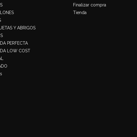
S
Finalizar compra
ALONES
Tienda
S
ETAS Y ABRIGOS
S
ADA PERFECTA
ADA LOW COST
AL
ADO
s