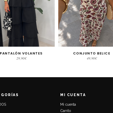
PANTALÓN VOLANTES
CONJUNTO BELICE
LECCIONAR OPCIONES
SELECCIONAR OPCIONE
29,90
€
49,90
€
EGORÍAS
MI CUENTA
DOS
Mi cuenta
Carrito