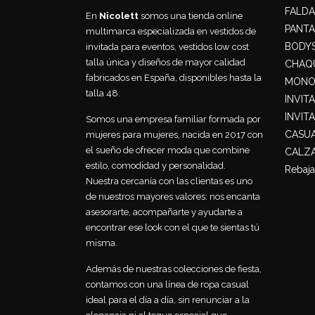
FALDA
En
Nicolett
somos una tienda online
PANT
multimarca especializada en vestidos de
BODY
invitada para eventos, vestidos low cost
talla única y diseños de mayor calidad
CHAQU
fabricados en España, disponibles hasta la
MONO
talla 48.
INVIT
INVIT
Somos una empresa familiar formada por
CASU
mujeres para mujeres, nacida en 2017 con
el sueño de ofrecer moda que combine
CALZ
estilo, comodidad y personalidad.
Rebaja
Nuestra cercanía con las clientas es uno
de nuestros mayores valores: nos encanta
asesorarte, acompañarte y ayudarte a
encontrar ese look con el que te sientas tú
misma.
Además de nuestras colecciones de fiesta,
contamos con una línea de ropa casual
ideal para el día a día, sin renunciar a la