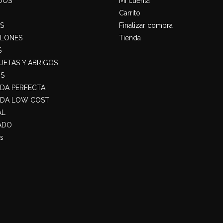
DOS
Mi cuenta
Carrito
S
Finalizar compra
ALONES
Tienda
S
ETAS Y ABRIGOS
S
ADA PERFECTA
ADA LOW COST
AL
ADO
s