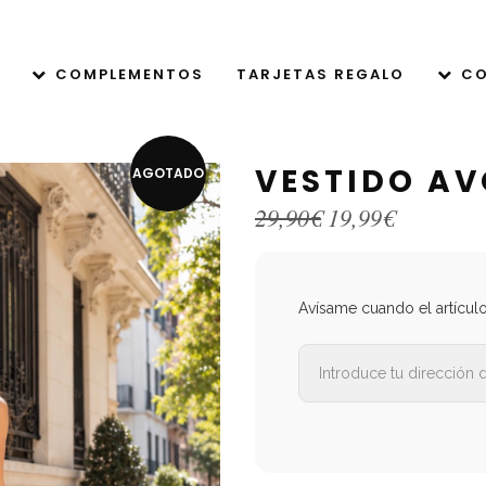
COMPLEMENTOS
TARJETAS REGALO
CO
VESTIDO A
AGOTADO
El
El
29,90
€
19,99
€
precio
precio
original
actual
era:
es:
29,90€.
19,99€.
Avísame cuando el artícul