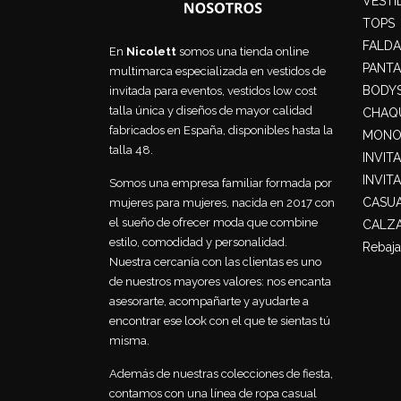
VESTI
TOPS
FALDA
En
Nicolett
somos una tienda online
PANT
multimarca especializada en vestidos de
BODY
invitada para eventos, vestidos low cost
talla única y diseños de mayor calidad
CHAQU
fabricados en España, disponibles hasta la
MONO
talla 48.
INVIT
INVIT
Somos una empresa familiar formada por
CASU
mujeres para mujeres, nacida en 2017 con
el sueño de ofrecer moda que combine
CALZ
estilo, comodidad y personalidad.
Rebaja
Nuestra cercanía con las clientas es uno
de nuestros mayores valores: nos encanta
asesorarte, acompañarte y ayudarte a
encontrar ese look con el que te sientas tú
misma.
Además de nuestras colecciones de fiesta,
contamos con una línea de ropa casual