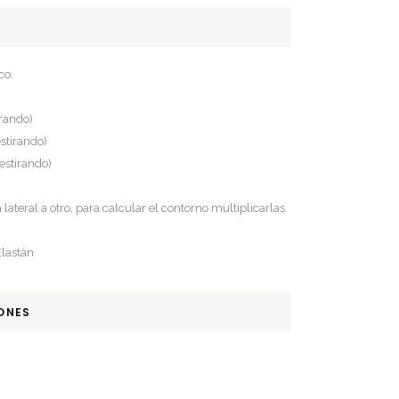
co.
irando)
estirando)
estirando)
lateral a otro, para calcular el contorno multiplicarlas
lastán
ONES