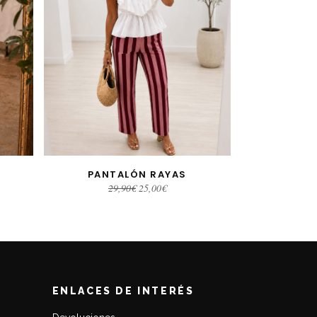
PANTALÓN RAYAS
S
AÑADIR AL CARRITO
El
El
29,90
€
25,00
€
precio
precio
original
actual
era:
es:
29,90€.
25,00€.
ENLACES DE INTERÉS