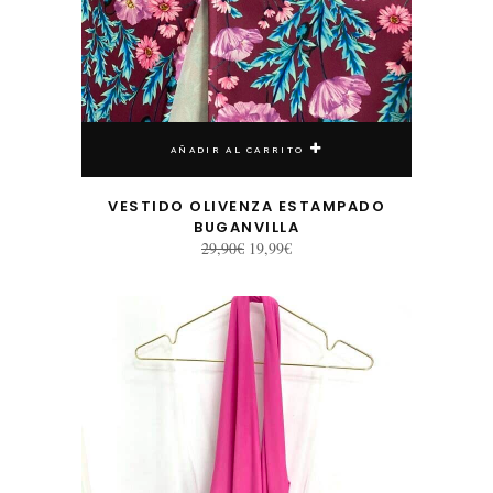
AÑADIR AL CARRITO
VESTIDO OLIVENZA ESTAMPADO
BUGANVILLA
El
El
29,90
€
19,99
€
precio
precio
original
actual
era:
es:
29,90€.
19,99€.