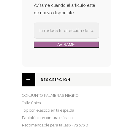
29,90€.
19,50€.
Avísame cuando el artículo esté
de nuevo disponible
DESCRIPCIÓN
CONJUNTO PALMERAS NEGRO
Talla única
Top con elástico en la espalda
Pantalón con cintura elástica
Recomendable para tallas 34/36/38