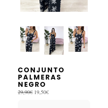
CONJUNTO
PALMERAS
NEGRO
El
El
29,90
€
19,50
€
precio
precio
original
actual
era:
es: