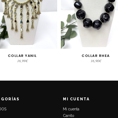
COLLAR YANIL
COLLAR RHEA
AÑADIR AL CARRITO
SELECCIONAR OPCIONE
16,99
€
16,90
€
EGORÍAS
MI CUENTA
DOS
Mi cuenta
Carrito