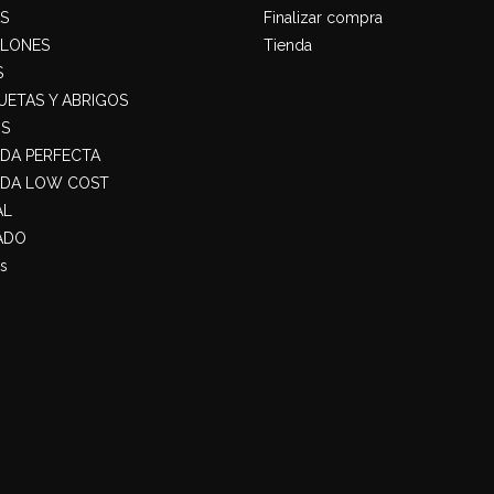
S
Finalizar compra
ALONES
Tienda
S
ETAS Y ABRIGOS
S
ADA PERFECTA
ADA LOW COST
AL
ADO
s