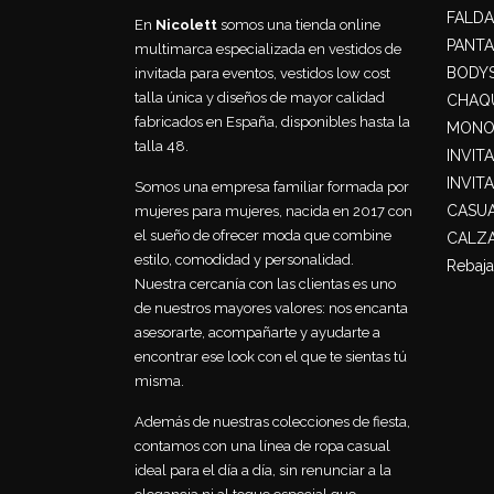
FALDA
En
Nicolett
somos una tienda online
PANT
multimarca especializada en vestidos de
BODY
invitada para eventos, vestidos low cost
talla única y diseños de mayor calidad
CHAQU
fabricados en España, disponibles hasta la
MONO
talla 48.
INVIT
INVIT
Somos una empresa familiar formada por
CASU
mujeres para mujeres, nacida en 2017 con
el sueño de ofrecer moda que combine
CALZ
estilo, comodidad y personalidad.
Rebaja
Nuestra cercanía con las clientas es uno
de nuestros mayores valores: nos encanta
asesorarte, acompañarte y ayudarte a
encontrar ese look con el que te sientas tú
misma.
Además de nuestras colecciones de fiesta,
contamos con una línea de ropa casual
ideal para el día a día, sin renunciar a la