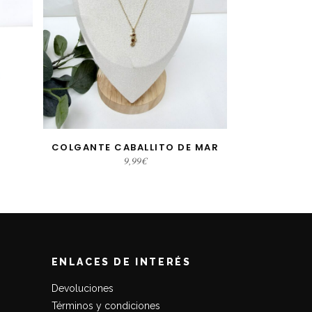
COLGANTE CABALLITO DE MAR
S
AÑADIR AL CARRITO
9,99
€
ENLACES DE INTERÉS
Devoluciones
Términos y condiciones