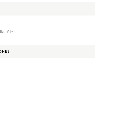
las S,M,L
ONES