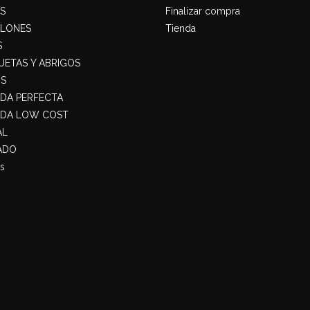
S
Finalizar compra
ALONES
Tienda
S
ETAS Y ABRIGOS
S
ADA PERFECTA
ADA LOW COST
AL
ADO
s