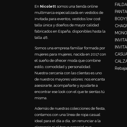
FALDA
En
Nicolett
somos una tienda online
PANT
multimarca especializada en vestidos de
BODY
invitada para eventos, vestidos low cost
talla única y diseños de mayor calidad
CHAQU
fabricados en España, disponibles hasta la
MONO
talla 48.
INVIT
INVIT
Somos una empresa familiar formada por
CASU
mujeres para mujeres, nacida en 2017 con
el sueño de ofrecer moda que combine
CALZ
estilo, comodidad y personalidad.
Rebaja
Nuestra cercanía con las clientas es uno
de nuestros mayores valores: nos encanta
asesorarte, acompañarte y ayudarte a
encontrar ese look con el que te sientas tú
misma.
Además de nuestras colecciones de fiesta,
contamos con una línea de ropa casual
ideal para el día a día, sin renunciar a la