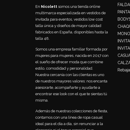
FALDA
En
Nicolett
somos una tienda online
PANT
multimarca especializada en vestidos de
BODY
invitada para eventos, vestidos low cost
talla única y diseños de mayor calidad
CHAQU
fabricados en España, disponibles hasta la
MONO
talla 48.
INVIT
INVIT
Somos una empresa familiar formada por
CASU
mujeres para mujeres, nacida en 2017 con
el sueño de ofrecer moda que combine
CALZ
estilo, comodidad y personalidad.
Rebaja
Nuestra cercanía con las clientas es uno
de nuestros mayores valores: nos encanta
asesorarte, acompañarte y ayudarte a
encontrar ese look con el que te sientas tú
misma.
Además de nuestras colecciones de fiesta,
contamos con una línea de ropa casual
ideal para el día a día, sin renunciar a la