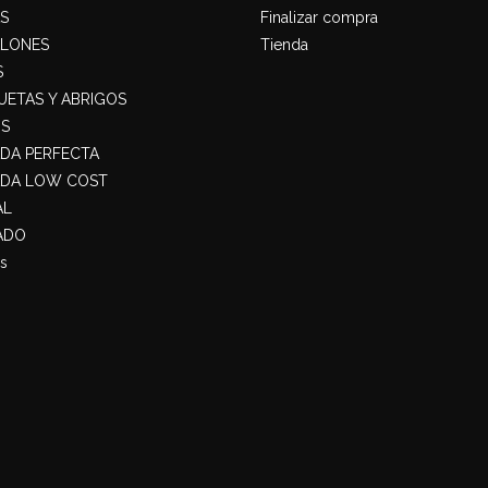
S
Finalizar compra
ALONES
Tienda
S
ETAS Y ABRIGOS
S
ADA PERFECTA
ADA LOW COST
AL
ADO
s