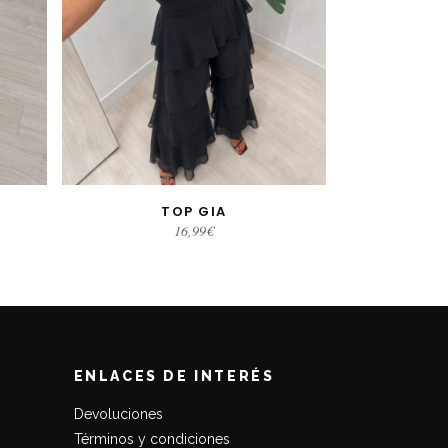
TOP GIA
S
SELECCIONAR OPCIONES
16,99
€
ENLACES DE INTERÉS
Devoluciones
Términos y condiciones