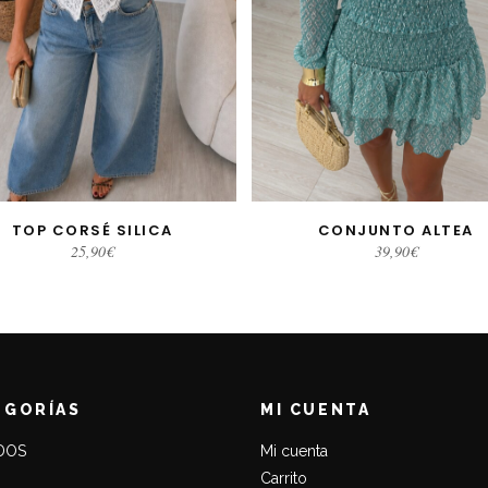
TOP CORSÉ SILICA
CONJUNTO ALTEA
LECCIONAR OPCIONES
SELECCIONAR OPCIONE
25,90
€
39,90
€
EGORÍAS
MI CUENTA
DOS
Mi cuenta
Carrito