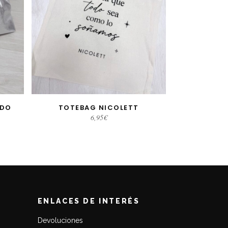
ADO
TOTEBAG NICOLETT
AÑADIR AL CARRITO
6,95
€
ENLACES DE INTERÉS
Devoluciones