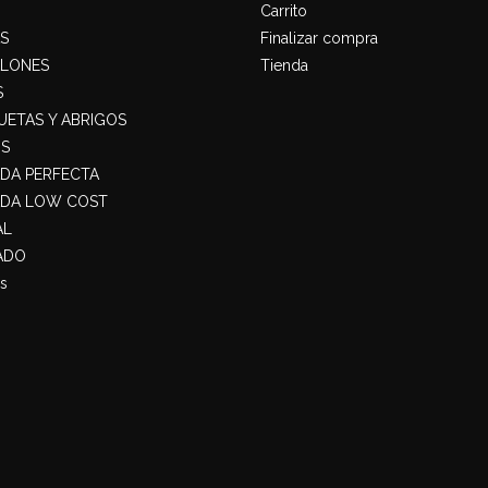
Carrito
S
Finalizar compra
ALONES
Tienda
S
ETAS Y ABRIGOS
S
ADA PERFECTA
ADA LOW COST
AL
ADO
s