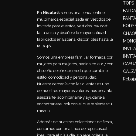
TOPS
FALDA
En
Nicolett
somos una tienda online
PANT
multimarca especializada en vestidos de
BODY
invitada para eventos, vestidos low cost
talla única y diseños de mayor calidad
CHAQU
fabricados en España, disponibles hasta la
MONO
talla 48.
INVIT
INVIT
Somos una empresa familiar formada por
CASU
mujeres para mujeres, nacida en 2017 con
el sueño de ofrecer moda que combine
CALZ
estilo, comodidad y personalidad.
Rebaja
Nuestra cercanía con las clientas es uno
de nuestros mayores valores: nos encanta
asesorarte, acompañarte y ayudarte a
encontrar ese look con el que te sientas tú
misma.
Además de nuestras colecciones de fiesta,
contamos con una línea de ropa casual
ideal para el día a día, sin renunciar a la