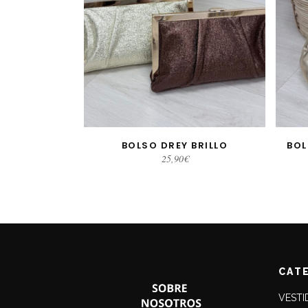
BOLSO DREY BRILLO
BOL
SELECCIONAR OPCIONES
25,90
€
CAT
VESTI