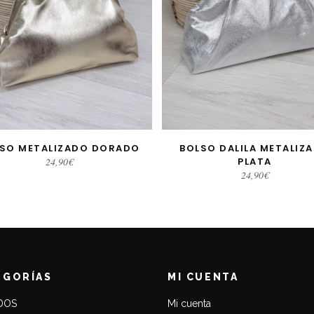
SO METALIZADO DORADO
BOLSO DALILA METALIZ
AÑADIR AL CARRITO
AÑADIR AL CARRITO
24,90
€
PLATA
24,90
€
EGORÍAS
MI CUENTA
DOS
Mi cuenta