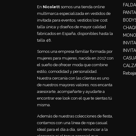
FALDA
En
Nicolett
somos una tienda online
PANT
multimarca especializada en vestidos de
BODY
invitada para eventos, vestidos low cost
talla única y diseños de mayor calidad
CHAQU
fabricados en España, disponibles hasta la
MONO
talla 48.
INVIT
INVIT
Somos una empresa familiar formada por
CASU
mujeres para mujeres, nacida en 2017 con
el sueño de ofrecer moda que combine
CALZ
estilo, comodidad y personalidad.
Rebaja
Nuestra cercanía con las clientas es uno
de nuestros mayores valores: nos encanta
asesorarte, acompañarte y ayudarte a
encontrar ese look con el que te sientas tú
misma.
Además de nuestras colecciones de fiesta,
contamos con una línea de ropa casual
ideal para el día a día, sin renunciar a la