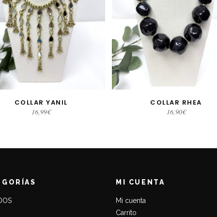
COLLAR YANIL
COLLAR RHEA
AÑADIR AL CARRITO
SELECCIONAR OPCIONE
16,99
€
16,90
€
EGORÍAS
MI CUENTA
DOS
Mi cuenta
Carrito