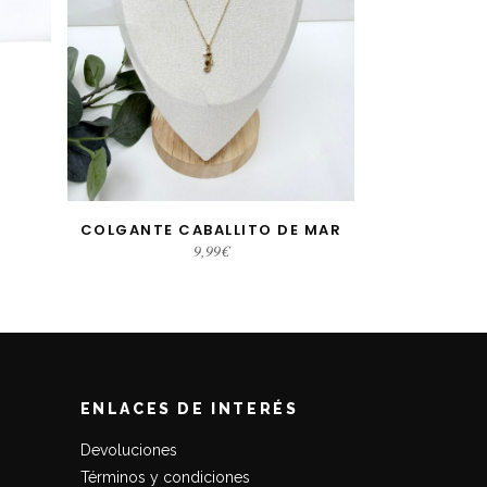
COLGANTE CABALLITO DE MAR
S
AÑADIR AL CARRITO
9,99
€
ENLACES DE INTERÉS
Devoluciones
Términos y condiciones