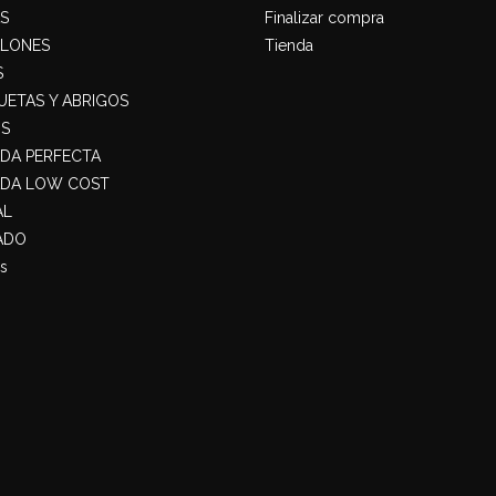
S
Finalizar compra
ALONES
Tienda
S
ETAS Y ABRIGOS
S
ADA PERFECTA
ADA LOW COST
AL
ADO
s