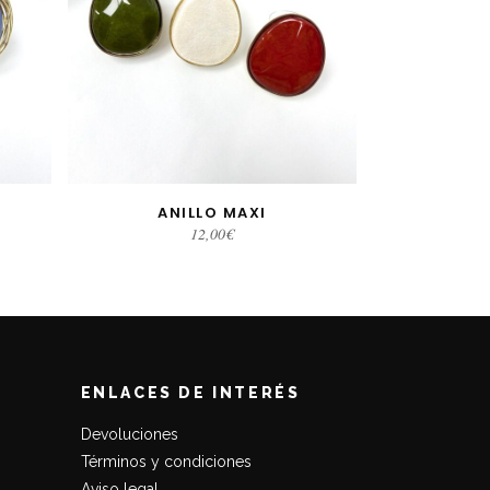
ANILLO MAXI
S
SELECCIONAR OPCIONES
12,00
€
ENLACES DE INTERÉS
Devoluciones
Términos y condiciones
Aviso legal