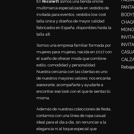
En
Nicolett
somos una tienda online
PANT
multimarca especializada en vestidos de
BODY
invitada para eventos, vestidos low cost
talla única y diseños de mayor calidad
CHAQU
fabricados en España, disponibles hasta la
MONO
talla 48.
INVIT
INVIT
Somos una empresa familiar formada por
CASU
mujeres para mujeres, nacida en 2017 con
el sueño de ofrecer moda que combine
CALZ
estilo, comodidad y personalidad.
Rebaja
Nuestra cercanía con las clientas es uno
de nuestros mayores valores: nos encanta
asesorarte, acompañarte y ayudarte a
encontrar ese look con el que te sientas tú
misma.
Además de nuestras colecciones de fiesta,
contamos con una línea de ropa casual
ideal para el día a día, sin renunciar a la
elegancia ni al toque especial que