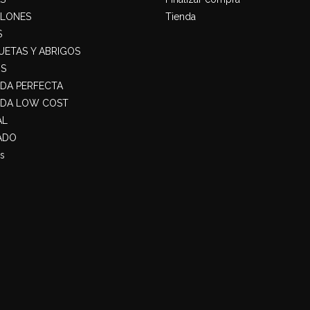
ALONES
Tienda
S
ETAS Y ABRIGOS
S
ADA PERFECTA
ADA LOW COST
AL
ADO
s