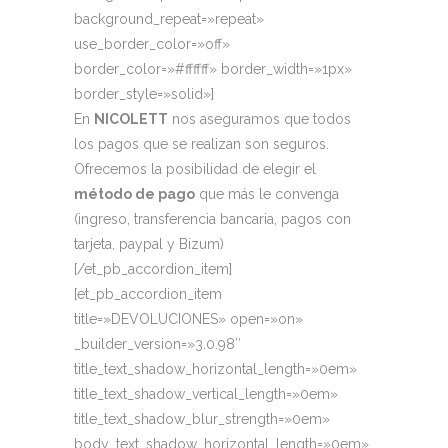
background_repeat=»repeat»
use_border_color=»off»
border_color=»#ffffff» border_width=»1px»
border_style=»solid»]
En
NICOLETT
nos aseguramos que todos
los pagos que se realizan son seguros.
Ofrecemos la posibilidad de elegir el
método de pago
que más le convenga
(ingreso, transferencia bancaria, pagos con
tarjeta, paypal y Bizum)
[/et_pb_accordion_item]
[et_pb_accordion_item
title=»DEVOLUCIONES» open=»on»
_builder_version=»3.0.98″
title_text_shadow_horizontal_length=»0em»
title_text_shadow_vertical_length=»0em»
title_text_shadow_blur_strength=»0em»
body_text_shadow_horizontal_length=»0em»