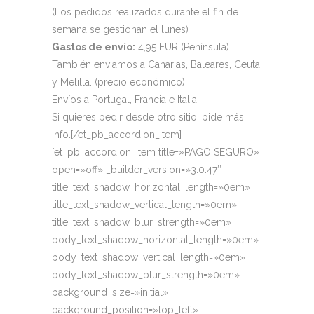
(Los pedidos realizados durante el fin de
semana se gestionan el lunes)
Gastos de envío:
4,95 EUR (Península)
También enviamos a Canarias, Baleares, Ceuta
y Melilla. (precio económico)
Envíos a Portugal, Francia e Italia.
Si quieres pedir desde otro sitio, pide más
info.[/et_pb_accordion_item]
[et_pb_accordion_item title=»PAGO SEGURO»
open=»off» _builder_version=»3.0.47″
title_text_shadow_horizontal_length=»0em»
title_text_shadow_vertical_length=»0em»
title_text_shadow_blur_strength=»0em»
body_text_shadow_horizontal_length=»0em»
body_text_shadow_vertical_length=»0em»
body_text_shadow_blur_strength=»0em»
background_size=»initial»
background_position=»top_left»