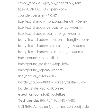
saved_tabs=»all»][et_pb_accordion_item
title=»CONTACTO» open=»off»
_builder_version=»3.0.47″
title_text_shadow_horizontal_length=»0em»
title_text_shadow_vertical_length=»0em»
title_text_shadow_blur_strength=»0em»
body_text_shadow_horizontal_length=»0em»
body_text_shadow_vertical_length=»0em»
body_text_shadow_blur_strength=»0em»
background_size=»initial»
background_position=»top_left»
background_repeat=»repeat»
use_border_color=»off»
border_color=»#ffffff» border_width=»1px»
border_style=»solid»]
Correo
electrónico:
info@nicolett.es
Telf tienda:
854 563 764 HORARIO
COMERCIAL (es un fijo normal con prefijo de