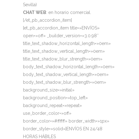
Sevilla)
CHAT WEB
: en horario comercial.
[/et_pb_accordion_item]
[et_pb_accordion_item title=»ENVÍOS»
open=»off» _builder_version=»3.0.98″
title_text_shadow_horizontal_length=»0em»
title_text_shadow_vertical_length=»0em»
title_text_shadow_blur_strength=»0em»
body_text_shadow_horizontal_length=»0em»
body_text_shadow_vertical_length=»0em»
body_text_shadow_blur_strength=»0em»
background_size=»initial»
background_position=»top_left»
background_repeat=»repeat»
use_border_color=»off»
border_color=»#ffffff» border_width=»1px»
border_style=»solid»]ENVÍOS EN 24/48
HORAS HÁBILES