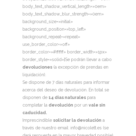
body_text_shadow_vertical_length=»0em»
body_text_shadow_blur_strength=»0em»
background_size=»initial»
background_position=»top_left»
background_repeat=»repeat»
use_border_color=»off»
border_color=»#ffffff» border_width=»1px»
border_style=»solid»]Se podrán llevar a cabo
devoluciones
(a excepción de prendas en
liquidación).
Se dispone de 7 días naturales para informar
acerca del deseo de devolución. En total se
disponen de
14 días naturales
para
completar la
devolución
por un
vale sin
caducidad.
Imprescindible
solicitar la devolución
a
través de nuestro email:
info@nicolett.es
(se
dará respuesta en la mayor brevedad posible)