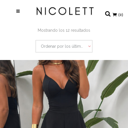
(0)
Ordenado
Mostrando los 12 resultados
por
Ordenar por los últimos
los
últimos
E