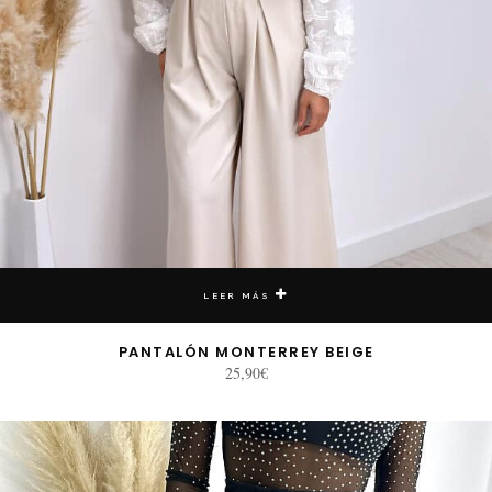
LEER MÁS
PANTALÓN MONTERREY BEIGE
25,90
€
E