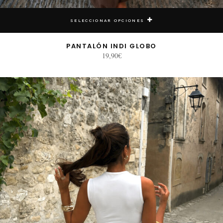
SELECCIONAR OPCIONES
PANTALÓN INDI GLOBO
19,90
€
E