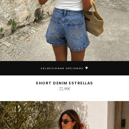
SELECCIONAR OPCIONES
SHORT DENIM ESTRELLAS
22,90
€
E